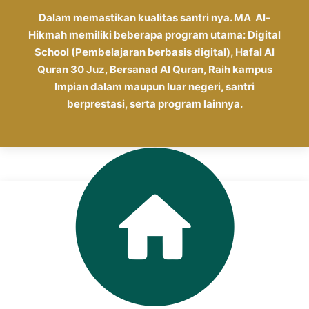
Dalam memastikan kualitas santri nya. MA Al-
Hikmah memiliki beberapa program utama: Digital
School (Pembelajaran berbasis digital), Hafal Al
Quran 30 Juz, Bersanad Al Quran, Raih kampus
Impian dalam maupun luar negeri, santri
berprestasi, serta program lainnya.