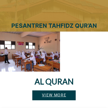
PESANTREN TAHFIDZ QUR’AN
TERPADU
AL HIKMAH
AL QURAN
VIEW MORE